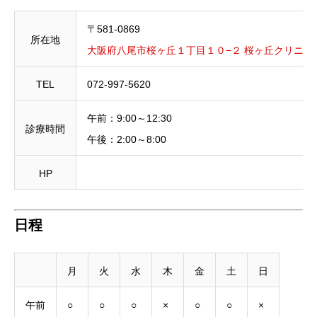
〒581-0869
所在地
大阪府八尾市桜ヶ丘１丁目１０−２ 桜ヶ丘クリニック
TEL
072-997-5620
午前：9:00～12:30
診療時間
午後：2:00～8:00
HP
日程
月
火
水
木
金
土
日
午前
○
○
○
×
○
○
×