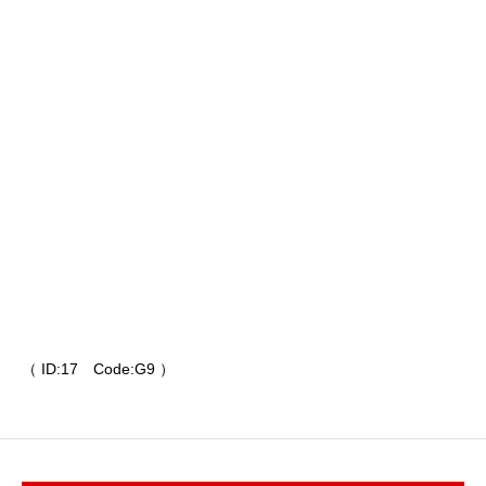
（ ID:17 Code:G9 ）